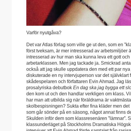
Varför nyutgåva?
Det var Atlas förlag som ville ge ut den, som en ”kl
först tveksam, är mer intresserad av arbetsmiljöer 
intresserad av hur man ska kunna leva ett gott och v
arbetarklassen. Men jag tackade ja. Smickrad antar
också att jag skulle uppdatera den med ett par nya t
diskuterade en ny intervjuperson var det självklart
skådespelaren och författaren Evin Ahmad. Jag lä
prosalyriska debutbok
En dag
ska jag bygga ett sl
den kom ut och den handlar verkligen om klass. Vi
har man att utbilda sig när föräldrarna är vaktmäst
skolbespisningen? Sukta efter fina kläder men det bl
som går sönder på en säsong, något annat finns det 
Skulden inför dem som klassresenären ”lämnar”.
klassunderläget på Stockholms Dramatiska Högsko
intervjuer att Evin Ahmad förde samtalet från rasi