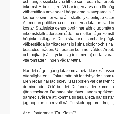
och långtidssjukskrivna till de som redan har arbe
inkomst. Arbetslinjen. Vi har ingen arvs-och förmö
välbeställda använder i högre grad skatteparadis. 
kronor försvinner varje år i skatteflykt, enligt Skatte
Alltmedan politikerna och medierna talar om vad 
kostar. Statistiska centralbyrån har aldrig uppmätt 
inkomstskillnader som råder nu mellan låginkomst
höginkomsttagare. Detta skapar ett samhälle prägl
välbeställda barrikaderar sig i sina skolor och sina
bostadsområden. Ur rädslan kommer våldet. Arbe
och pojkar (så uttrycker sig inte media) dödar vara
ytterområden. Ingen vågar vittna.
När det någon gång talas om arbetarklass så asso
offentligheten till ”bittra män på landsbygden som r
Men redan när jag skrev Klassboken var det kvin
dominerade LO-förbundet. De fanns i den kommuna
tjänstesektorn. De hade ofta rötter i andra språko
därmed svårare att komma till tals. Detta har förstärk
jag hopp om en revolt när Förskoleupproret drog i 
Är du fortfarande ”Fru Klass”?