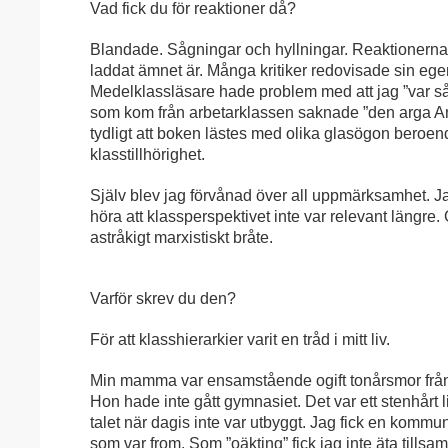
Vad fick du för reaktioner då?
Blandade. Sågningar och hyllningar. Reaktionerna
laddat ämnet är. Många kritiker redovisade sin eg
Medelklassläsare hade problem med att jag ”var s
som kom från arbetarklassen saknade ”den arga A
tydligt att boken lästes med olika glasögon beroe
klasstillhörighet.
Själv blev jag förvånad över all uppmärksamhet. Ja
höra att klassperspektivet inte var relevant längre
astråkigt marxistiskt bråte.
Varför skrev du den?
För att klasshierarkier varit en tråd i mitt liv.
Min mamma var ensamstående ogift tonårsmor från
Hon hade inte gått gymnasiet. Det var ett stenhårt l
talet när dagis inte var utbyggt. Jag fick en ko
som var from. Som ”oäkting” fick jag inte äta till