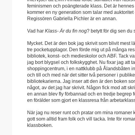
feminismen och poängterade klass. Det är hennes 
kommer en ny generation som talar med auktoritet
Regissören Gabriella Pichler är en annan.
Vad har
Klass- Är du fin nog
? betytt för dig sen d
Mycket. Det är den bok jag skrivit som blivit mest l
tre pocketupplagor. Den förde mig ut på många reso
bibliotek, konst- och medieskolor och ABF. Tack v
jag bort blygsel och folkskygghet. Nu fixar jag att ta
shoppingcentrum, i en nattklubb på Ålandsbåten in
och till och med när det sitter två personer i publik
bibliotekarierna. Jag inser att den är den boken so
något, av det jag har skrivit. Någon fick mod att skr
en annan blev fly förbannad och en tredje begrep f
en förälder som gjort en klassresa från arbetarklass
När jag nu reser runt och pratar om mina romaner
gott som alltid fram folk och vill tacka. Inte för rom
klassboken.