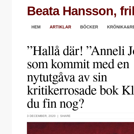
Beata Hansson, fri
HEM
ARTIKLAR
BÖCKER
KRÖNIKA&R
”Hallå där! ”Anneli J
som kommit med en
nytutgåva av sin
kritikerrosade bok K
du fin nog?
3 DECEMBER, 2020 |
SHARE