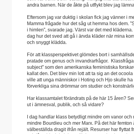
andra barnen. När de åkte på utflykt blev jag läm
Eftersom jag var duktig i skolan fick jag vänner i 
Mamma frågade hur det såg ut hemma hos dem. ”
i himlen”, svarade jag. Värst var det med kläderna.
dag hur det sved att gå i ärvda kläder när mina komp
och snyggt klädda.
För att klassperspektivet glömdes bort i samhälls
pratade om genus och invandrarfrågor. Klassfråga
subject” som den amerikanska feministiska forskar
kallat den. Det blev min lott att ta sig an det ocoola
ville att unga människor i Hoting och Hjo skulle ha 
förverkliga sina drömmar om studier och konstnärli
Har klassamtalet förändrats på de här 15 åren? Se
ut i ämnesval, publik, och så vidare?
I dag handlar klass betydligt mindre om vanor och
mindre Bourdieu och mer Marx. På det här femton 
välbeställda dragit ifrån rejält. Resurser har flyttat 