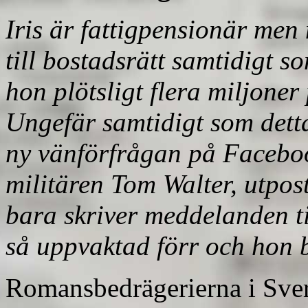
Iris är fattigpensionär me
till bostadsrätt samtidigt so
hon plötsligt flera miljoner
Ungefär samtidigt som detta
ny
vänförfrågan
på Faceboo
militären Tom Walter, utpost
bara skriver meddelanden til
så uppvaktad förr och hon b
Romansbedrägerierna i Sver