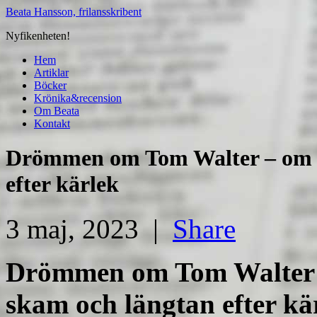
Beata Hansson, frilansskribent
Nyfikenheten!
Hem
Artiklar
Böcker
Krönika&recension
Om Beata
Kontakt
Drömmen om Tom Walter – om r
efter kärlek
3 maj, 2023 |
Share
Drömmen om Tom Walter 
skam och längtan efter kä